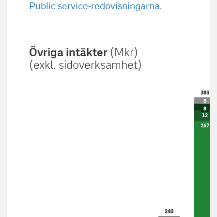
Public service-redovisningarna
.
Övriga intäkter
(Mkr)
(exkl. sidoverksamhet)
383
8
8
12
267
240